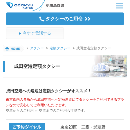
Skip
Toggl
to
navig
CONTENTS
タクシーのご用命
今すぐ電話する
タクシー
定額タクシー
成田空港定額タクシー
成田空港定額タクシー
成田空港への送迎は定額タクシーがオススメ！
東京都内の各所から成田空港へ～定額運賃にてタクシーをご利用できるプラ
ンなので安心してご利用いただけます。
空港からのご利用 ⇔ 空港までのご利用も可能です。
東京23区 三鷹・武蔵野