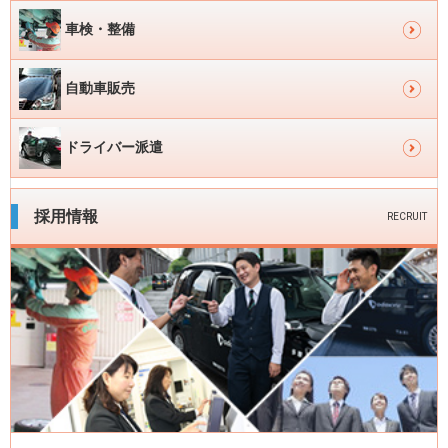
サ
車検・整備
イ
ド
自動車販売
メ
イ
ドライバー派遣
ン
ナ
採用情報
RECRUIT
ビ
ゲ
ー
シ
ョ
ン