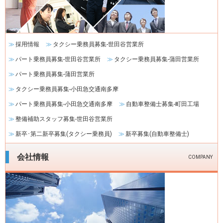
シ
ョ
ン
採用情報
タクシー乗務員募集-世田谷営業所
パート乗務員募集-世田谷営業所
タクシー乗務員募集-蒲田営業所
パート乗務員募集-蒲田営業所
タクシー乗務員募集-小田急交通南多摩
パート乗務員募集-小田急交通南多摩
自動車整備士募集-町田工場
整備補助スタッフ募集-世田谷営業所
新卒･第二新卒募集(タクシー乗務員)
新卒募集(自動車整備士)
会社情報
COMPANY