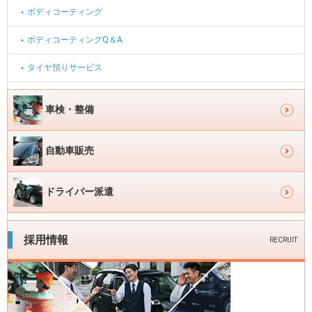
ン
ボディコーティング
ボディコーティングQ＆A
タイヤ預りサービス
サ
車検・整備
イ
ド
自動車販売
メ
イ
ドライバー派遣
ン
ナ
採用情報
RECRUIT
ビ
ゲ
ー