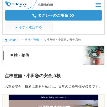
Skip
Toggl
to
navig
CONTENTS
タクシーのご用命
今すぐ電話する
車検・整備
点検整備・小田急の安全点検
車検・整備
点検整備・小田急の安全点検
お車を安全、快適に乗るためには、日常の点検整備が必要です。