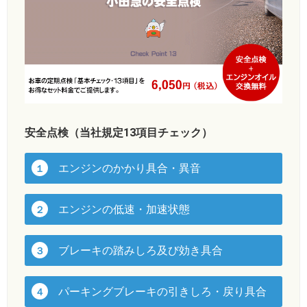
安全点検（当社規定13項目チェック）
エンジンのかかり具合・異音
１
エンジンの低速・加速状態
２
ブレーキの踏みしろ及び効き具合
３
パーキングブレーキの引きしろ・戻り具合
４