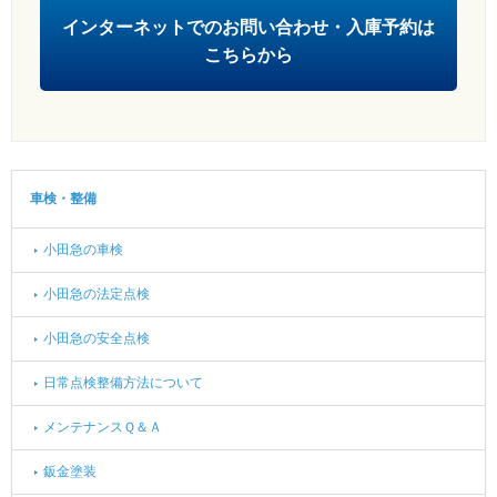
インターネットでのお問い合わせ・入庫予約は
こちらから
サ
車検・整備
イ
ド
小田急の車検
下
小田急の法定点検
層
ナ
小田急の安全点検
ビ
ゲ
日常点検整備方法について
ー
メンテナンスＱ＆Ａ
シ
ョ
鈑金塗装